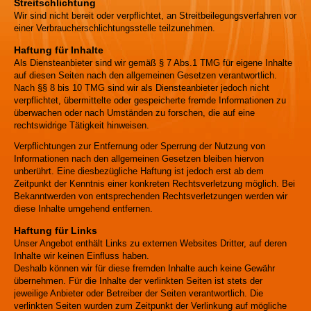
Streitschlichtung
Wir sind nicht bereit oder verpflichtet, an Streitbeilegungsverfahren vor
einer Verbraucherschlichtungsstelle teilzunehmen.
Haftung für Inhalte
Als Diensteanbieter sind wir gemäß § 7 Abs.1 TMG für eigene Inhalte
auf diesen Seiten nach den allgemeinen Gesetzen verantwortlich.
Nach §§ 8 bis 10 TMG sind wir als Diensteanbieter jedoch nicht
verpflichtet, übermittelte oder gespeicherte fremde Informationen zu
überwachen oder nach Umständen zu forschen, die auf eine
rechtswidrige Tätigkeit hinweisen.
Verpflichtungen zur Entfernung oder Sperrung der Nutzung von
Informationen nach den allgemeinen Gesetzen bleiben hiervon
unberührt. Eine diesbezügliche Haftung ist jedoch erst ab dem
Zeitpunkt der Kenntnis einer konkreten Rechtsverletzung möglich. Bei
Bekanntwerden von entsprechenden Rechtsverletzungen werden wir
diese Inhalte umgehend entfernen.
Haftung für Links
Unser Angebot enthält Links zu externen Websites Dritter, auf deren
Inhalte wir keinen Einfluss haben.
Deshalb können wir für diese fremden Inhalte auch keine Gewähr
übernehmen. Für die Inhalte der verlinkten Seiten ist stets der
jeweilige Anbieter oder Betreiber der Seiten verantwortlich. Die
verlinkten Seiten wurden zum Zeitpunkt der Verlinkung auf mögliche