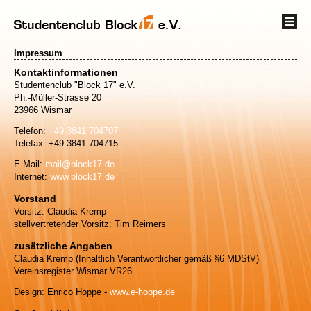
Impressum
Kontaktinformationen
Studentenclub "Block 17" e.V.
Ph.-Müller-Strasse 20
23966 Wismar
Telefon:
+49 3841 704707
Telefax: +49 3841 704715
E-Mail:
mail@block17.de
Internet:
www.block17.de
Vorstand
Vorsitz: Claudia Kremp
stellvertretender Vorsitz: Tim Reimers
zusätzliche Angaben
Claudia Kremp (Inhaltlich Verantwortlicher gemäß §6 MDStV)
Vereinsregister Wismar VR26
Design: Enrico Hoppe -
www.e-hoppe.de