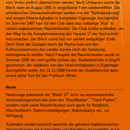
vom Verein endlich übernommen werden. Nach Umbauten wurde der
Block dann im August 1991 in vergrößerter Form wiedereröffnet. Die
erforderlichen Umbaumaßnahmen wurden von der "Kellerbesatzung"
und einigen Ehrenmitgliedern in kompletter Eigenregie durchgeführt.
Im Sommer 1997 kam für den Club dann das vorläufige "Aus" in
seinen angestammten Räumlichkeiten. Der Club mußte schließen, um
den Weg für die Komplettsanierung des Hauses 17 der Hochschule
freizumachen. Der Block stand fast vor seinem endgültigen Ende.
Doch Dank der Zusagen durch die Hochschule und des
Kultusministeriums des Landes konnte nach der Sanierung
weitergemacht werden. Nach Freigabe der Räumlichkeiten wurde im
Sommer 1998 der wohl größte Umbau des Studentenclubs in Angriff
genommen, der wiederum von den Vereinsmitgliedern in Eigenregie
durchgeführt wurde. Am 11.11.1998 konnte der Studentenclub dann
erneut seine Tore für das Publikum öffnen.
Heute
Heutzutage präsentiert der "Block 17" nicht nur eigenentwickelte
Veranstaltungsreihen wie etwa den "BlockBuster", "Trash-Parties",
sondern stellt seine Räumlichkeiten auch gerne für Bergfeste,
Abschlußfeiern, Diplomverteidigungen, Matrikelpartys etc. zur
Verfügung.
Außerdem werden natürlich weiterhin die geliebten traditionsreichen
Veranstaltungen wie Kutterrudern und Bierathlon durchgeführt. Auch