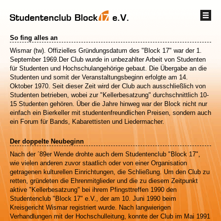
So fing alles an
Wismar (tw). Offizielles Gründungsdatum des "Block 17" war der 1.
September 1969.Der Club wurde in unbezahlter Arbeit von Studenten
für Studenten und Hochschulangehörige gebaut. Die Übergabe an die
Studenten und somit der Veranstaltungsbeginn erfolgte am 14.
Oktober 1970. Seit dieser Zeit wird der Club auch ausschließlich von
Studenten betrieben, wobei zur "Kellerbesatzung" durchschnittlich 10-
15 Studenten gehören. Über die Jahre hinweg war der Block nicht nur
einfach ein Bierkeller mit studentenfreundlichen Preisen, sondern auch
ein Forum für Bands, Kabarettisten und Liedermacher.
Der doppelte Neubeginn
Nach der ´89er Wende drohte auch dem Studentenclub "Block 17",
wie vielen anderen zuvor staatlich oder von einer Organisation
getragenen kulturellen Einrichtungen, die Schließung. Um den Club zu
retten, gründeten die Ehrenmitglieder und die zu diesem Zeitpunkt
aktive "Kellerbesatzung" bei ihrem Pfingsttreffen 1990 den
Studentenclub "Block 17" e.V., der am 10. Juni 1990 beim
Kreisgericht Wismar registriert wurde. Nach langwierigen
Verhandlungen mit der Hochschulleitung, konnte der Club im Mai 1991